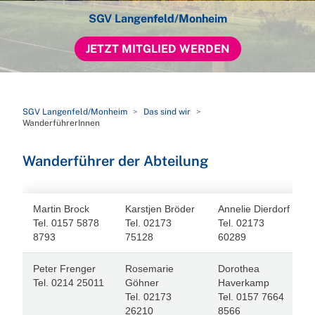
SGV Langenfeld/Monheim
JETZT MITGLIED WERDEN
SGV Langenfeld/Monheim
Das sind wir
WanderführerInnen
Wanderführer der Abteilung
Martin Brock
Karstjen Bröder
Annelie Dierdorf
Tel. 0157 5878
Tel. 02173
Tel. 02173
8793
75128
60289
Peter Frenger
Rosemarie
Dorothea
Tel. 0214 25011
Göhner
Haverkamp
Tel. 02173
Tel. 0157 7664
26210
8566